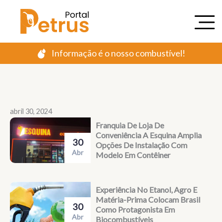
Ir
para
o
conteúdo
Informação é o nosso combustível!
abril 30, 2024
Franquia De Loja De
Conveniência A Esquina Amplia
30
Opções De Instalação Com
Abr
Modelo Em Contêiner
Experiência No Etanol, Agro E
Matéria-Prima Colocam Brasil
30
Como Protagonista Em
Abr
Biocombustíveis