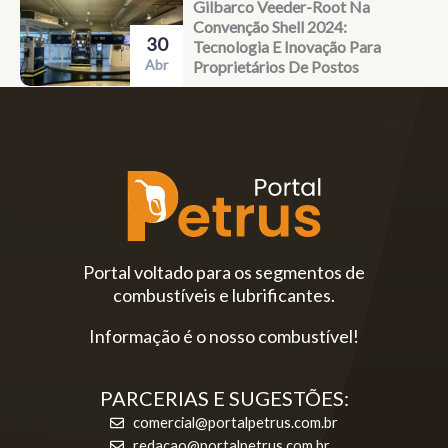
Gilbarco Veeder-Root Na
Convenção Shell 2024:
30
Tecnologia E Inovação Para
Abr
Proprietários De Postos
Portal voltado para os segmentos de
combustíveis e lubrificantes.
Informação é o nosso combustível!
PARCERIAS E SUGESTÕES:
comercial@portalpetrus.com.br
redacao@portalpetrus.com.br