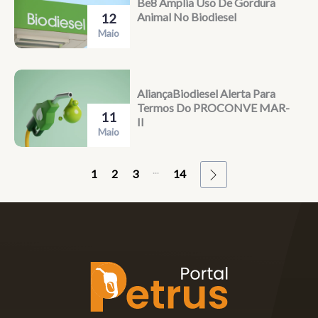
Be8 Amplia Uso De Gordura
Animal No Biodiesel
12
Maio
AliançaBiodiesel Alerta Para
Termos Do PROCONVE MAR-
11
II
Maio
...
1
2
3
14