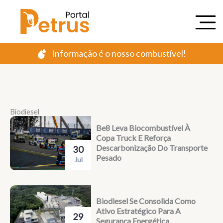
Ir
para
o
conteúdo
Informação é o nosso combustível!
Biodiesel
Be8 Leva Biocombustível À
Copa Truck E Reforça
Descarbonização Do Transporte
30
Pesado
Jul
Biodiesel Se Consolida Como
Ativo Estratégico Para A
29
Segurança Energética