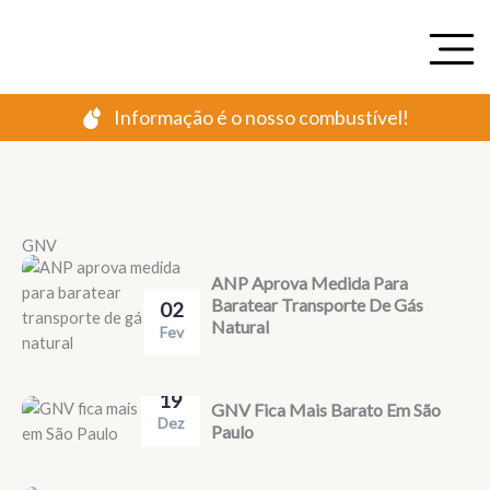
Ir
para
o
conteúdo
Informação é o nosso combustível!
GNV
ANP Aprova Medida Para
Baratear Transporte De Gás
02
Natural
Fev
19
GNV Fica Mais Barato Em São
Dez
Paulo