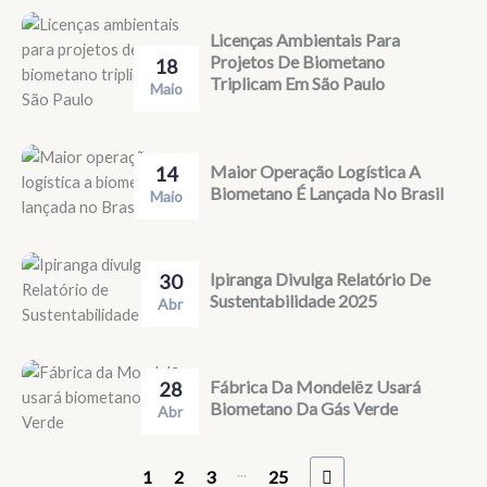
Licenças Ambientais Para
Projetos De Biometano
18
Triplicam Em São Paulo
Maio
Maior Operação Logística A
14
Biometano É Lançada No Brasil
Maio
Ipiranga Divulga Relatório De
30
Sustentabilidade 2025
Abr
Fábrica Da Mondelēz Usará
28
Biometano Da Gás Verde
Abr
...
1
2
3
25