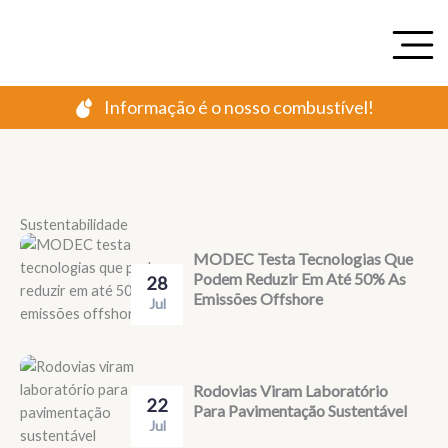
Ir
para
o
conteúdo
Informação é o nosso combustível!
Sustentabilidade
MODEC Testa Tecnologias Que
Podem Reduzir Em Até 50% As
28
Emissões Offshore
Jul
Rodovias Viram Laboratório
22
Para Pavimentação Sustentável
Jul