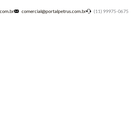
.com.br
comercial@portalpetrus.com.br
(11) 99975-0675