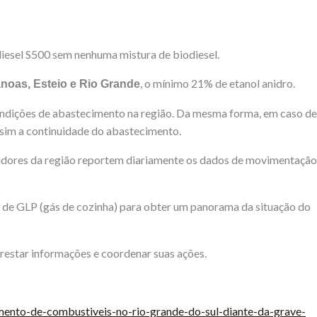
diesel S500 sem nenhuma mistura de biodiesel.
, o mínimo 21% de etanol anidro.
noas, Esteio e Rio Grande
 condições de abastecimento na região. Da mesma forma, em caso de
ssim a continuidade do abastecimento.
uidores da região reportem diariamente os dados de movimentação
s de GLP (gás de cozinha) para obter um panorama da situação do
restar informações e coordenar suas ações.
mento-de-combustiveis-no-rio-grande-do-sul-diante-da-grave-