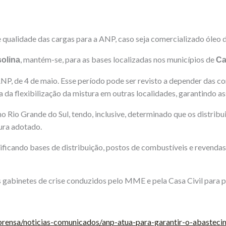
e qualidade das cargas para a ANP, caso seja comercializado óleo 
, mantém-se, para as bases localizadas nos municípios de
solina
Ca
 ANP, de 4 de maio. Esse período pode ser revisto a depender das
da flexibilização da mistura em outras localidades, garantindo a
Rio Grande do Sul, tendo, inclusive, determinado que os distrib
ura adotado.
ificando bases de distribuição, postos de combustíveis e revenda
gabinetes de crise conduzidos pelo MME e pela Casa Civil para p
prensa/noticias-comunicados/anp-atua-para-garantir-o-abasteci