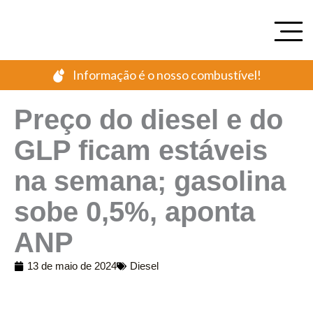
Ir
para
o
conteúdo
Informação é o nosso combustível!
Preço do diesel e do
GLP ficam estáveis
na semana; gasolina
sobe 0,5%, aponta
ANP
13 de maio de 2024
Diesel