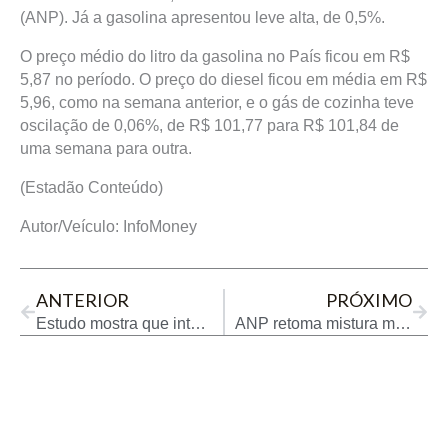
(ANP). Já a gasolina apresentou leve alta, de 0,5%.
O preço médio do litro da gasolina no País ficou em R$
5,87 no período. O preço do diesel ficou em média em R$
5,96, como na semana anterior, e o gás de cozinha teve
oscilação de 0,06%, de R$ 101,77 para R$ 101,84 de
uma semana para outra.
(Estadão Conteúdo)
Autor/Veículo: InfoMoney
Prev
Next
ANTERIOR
PRÓXIMO
Estudo mostra que interesse por carros elétricos avança no Brasil
ANP retoma mistura maior de biocombustíveis na maior do parte do RS após pedido do setor