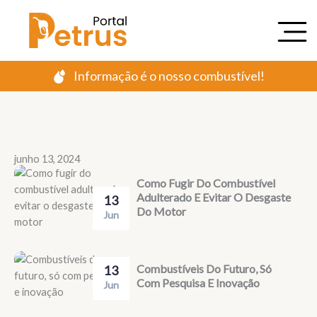
Ir
para
o
conteúdo
Informação é o nosso combustível!
junho 13, 2024
Como Fugir Do Combustível
Adulterado E Evitar O Desgaste
13
Do Motor
Jun
Combustíveis Do Futuro, Só
13
Com Pesquisa E Inovação
Jun