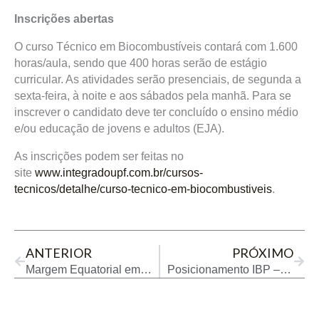
Inscrições abertas
O curso Técnico em Biocombustíveis contará com 1.600
horas/aula, sendo que 400 horas serão de estágio
curricular. As atividades serão presenciais, de segunda a
sexta-feira, à noite e aos sábados pela manhã. Para se
inscrever o candidato deve ter concluído o ensino médio
e/ou educação de jovens e adultos (EJA).
As inscrições podem ser feitas no
site
www.integradoupf.com.br/
cursos-
tecnicos/detalhe/curso-
tecnico-em-biocombustiveis
.
Prev
Next
ANTERIOR
PRÓXIMO
Margem Equatorial em foco: Decisão da Petrobras ascende otimismo para temáticas propostas pelo evento Oil & Gas Summit
Posicionamento IBP – PLP 125/22 (Devedor Contumaz)