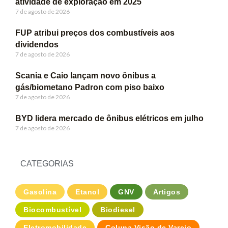
atividade de exploração em 2025
7 de agosto de 2026
FUP atribui preços dos combustíveis aos
dividendos
7 de agosto de 2026
Scania e Caio lançam novo ônibus a
gás/biometano Padron com piso baixo
7 de agosto de 2026
BYD lidera mercado de ônibus elétricos em julho
7 de agosto de 2026
CATEGORIAS
Gasolina
Etanol
GNV
Artigos
Biocombustível
Biodiesel
Eletromobilidade
Coluna Visão de Varejo