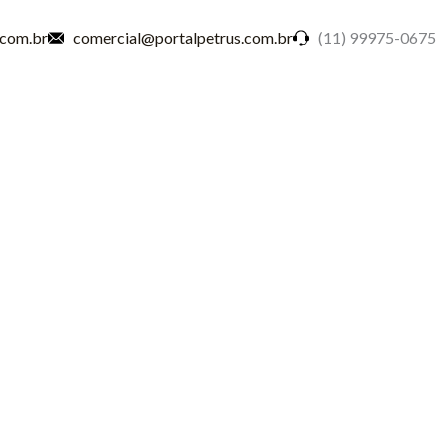
.com.br
comercial@portalpetrus.com.br
(11) 99975-0675