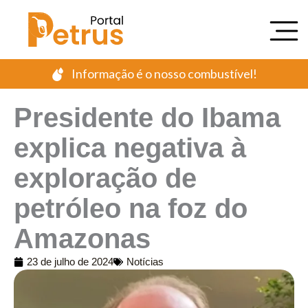
Ir
para
o
conteúdo
Informação é o nosso combustível!
Presidente do Ibama
explica negativa à
exploração de
petróleo na foz do
Amazonas
23 de julho de 2024
Notícias