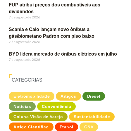
FUP atribui preços dos combustíveis aos
dividendos
7 de agosto de 2026
Scania e Caio lançam novo ônibus a
gás/biometano Padron com piso baixo
7 de agosto de 2026
BYD lidera mercado de ônibus elétricos em julho
7 de agosto de 2026
CATEGORIAS
Eletromobilidade
Artigos
Diesel
Notícias
Conveniência
Coluna Visão de Varejo
Sustentabilidade
Artigo Científico
Etanol
GNV