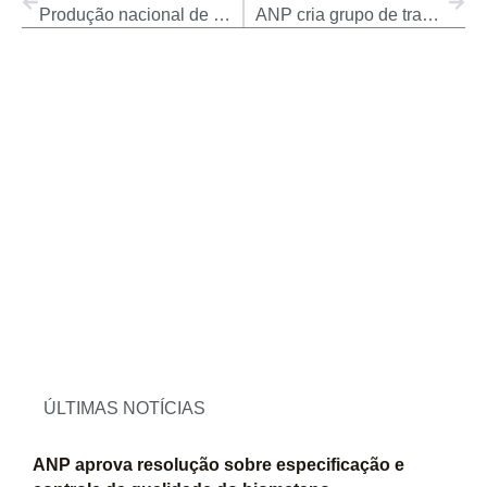
Produção nacional de petróleo e gás natural tem aumento em junho
ANP cria grupo de trabalho para descontinuidade do diesel S500 e do S1800 de uso não rodoviário
ÚLTIMAS NOTÍCIAS
ANP aprova resolução sobre especificação e