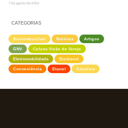
7 de agosto de 2026
CATEGORIAS
Biocombustível
Notícias
Artigos
GNV
Coluna Visão de Varejo
Eletromobilidade
Biodiesel
Conveniência
Etanol
Gasolina