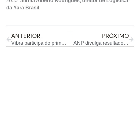
2050”
afirma Alberto Rodrigues, diretor de Logística
da Yara Brasil
.
Prev
Next
ANTERIOR
PRÓXIMO
Vibra participa do primeiro dia da ROG.e
ANP divulga resultados de ações de fiscalização em 15 unidades da Federação