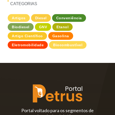
CATEGORIAS
Artigos
Diesel
Conveniência
Biodiesel
GNV
Etanol
Artigo Científico
Gasolina
Eletromobilidade
Biocombustível
Portal voltado para os segmentos de