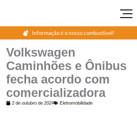
Ir
para
o
conteúdo
Informação é o nosso combustível!
Volkswagen
Caminhões e Ônibus
fecha acordo com
comercializadora
2 de outubro de 2024
Eletromobilidade