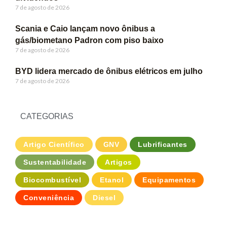
7 de agosto de 2026
Scania e Caio lançam novo ônibus a
gás/biometano Padron com piso baixo
7 de agosto de 2026
BYD lidera mercado de ônibus elétricos em julho
7 de agosto de 2026
CATEGORIAS
Artigo Científico
GNV
Lubrificantes
Sustentabilidade
Artigos
Biocombustível
Etanol
Equipamentos
Conveniência
Diesel