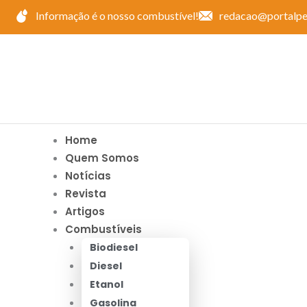
Ir
Informação é o nosso combustível!
redacao@portalpe
para
o
conteúdo
Home
Quem Somos
Notícias
Revista
Artigos
Combustíveis
Biodiesel
Diesel
Etanol
Gasolina