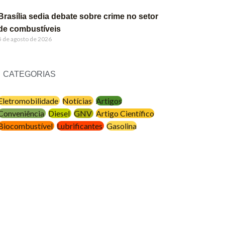
Brasília sedia debate sobre crime no setor
de combustíveis
5 de agosto de 2026
CATEGORIAS
Eletromobilidade
Notícias
Artigos
Conveniência
Diesel
GNV
Artigo Científico
Biocombustível
Lubrificantes
Gasolina