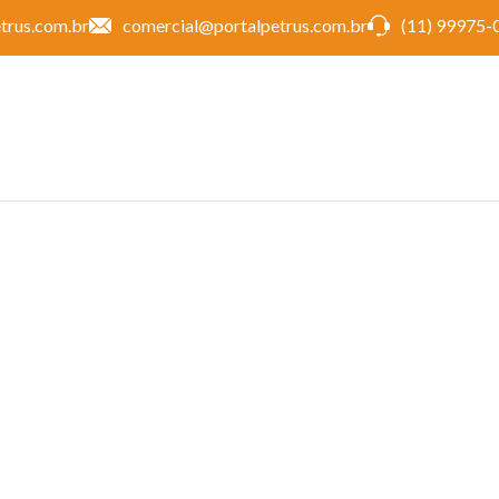
trus.com.br
comercial@portalpetrus.com.br
(11) 99975-