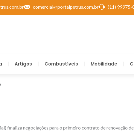
trus.com.br
comercial@portalpetrus.com.br
(11) 99975-
a
Artigos
Combustíveis
Mobilidade
C
e
 finaliza negociações para o primeiro contrato de renovação de 