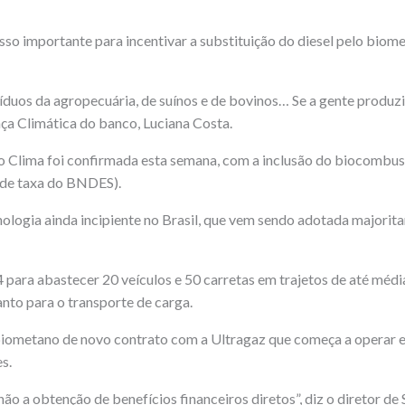
sso importante para incentivar a substituição do diesel pelo biom
esíduos da agropecuária, de suínos e de bovinos… Se a gente produ
ança Climática do banco, Luciana Costa.
o Clima foi confirmada esta semana, com a inclusão do biocombust
% de taxa do BNDES).
nologia ainda incipiente no Brasil, que vem sendo adotada major
ara abastecer 20 veículos e 50 carretas em trajetos de até média
anto para o transporte de carga.
biometano de novo contrato com a Ultragaz que começa a operar e
s.
 não a obtenção de benefícios financeiros diretos”, diz o diretor d