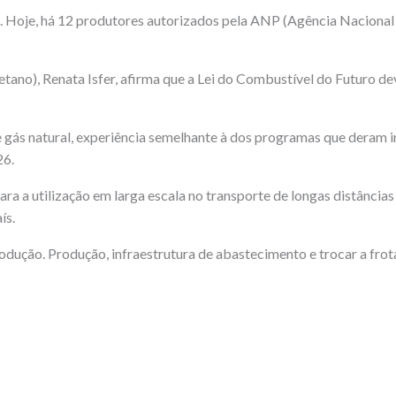
 ele. Hoje, há 12 produtores autorizados pela ANP (Agência Naciona
tano), Renata Isfer, afirma que a Lei do Combustível do Futuro de
gás natural, experiência semelhante à dos programas que deram iní
26.
ara a utilização em larga escala no transporte de longas distânc
ís.
ução. Produção, infraestrutura de abastecimento e trocar a frota 