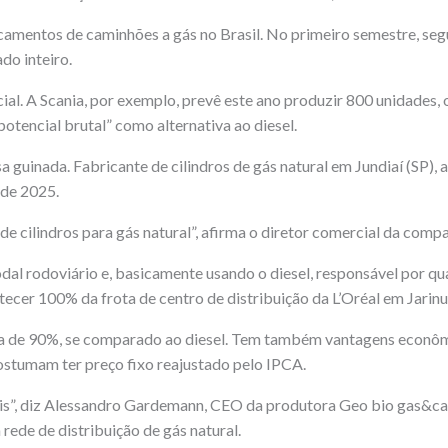
camentos de caminhões a gás no Brasil. No primeiro semestre, se
do inteiro.
ncial. A Scania, por exemplo, prevê este ano produzir 800 unidades
otencial brutal” como alternativa ao diesel.
uinada. Fabricante de cilindros de gás natural em Jundiaí (SP), a
 de 2025.
cilindros para gás natural”, afirma o diretor comercial da compa
odal rodoviário e, basicamente usando o diesel, responsável por q
er 100% da frota de centro de distribuição da L’Oréal em Jarinu 
de 90%, se comparado ao diesel. Tem também vantagens econômicas
ostumam ter preço fixo reajustado pelo IPCA.
is”, diz Alessandro Gardemann, CEO da produtora Geo bio gas&ca
ede de distribuição de gás natural.