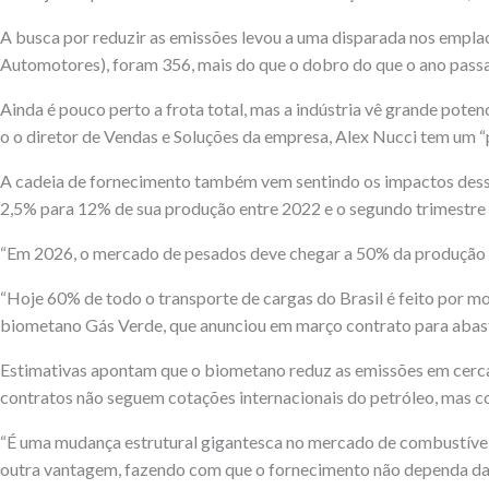
A busca por reduzir as emissões levou a uma disparada nos empla
Automotores), foram 356, mais do que o dobro do que o ano passa
Ainda é pouco perto a frota total, mas a indústria vê grande pote
o o diretor de Vendas e Soluções da empresa, Alex Nucci tem um “p
A cadeia de fornecimento também vem sentindo os impactos dessa g
2,5% para 12% de sua produção entre 2022 e o segundo trimestre
“Em 2026, o mercado de pesados deve chegar a 50% da produção de 
“Hoje 60% de todo o transporte de cargas do Brasil é feito por m
biometano Gás Verde, que anunciou em março contrato para abastec
Estimativas apontam que o biometano reduz as emissões em cerca 
contratos não seguem cotações internacionais do petróleo, mas c
“É uma mudança estrutural gigantesca no mercado de combustíve
outra vantagem, fazendo com que o fornecimento não dependa da r