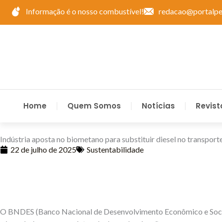
Ir
Informação é o nosso combustível!
redacao@portalpe
para
o
conteúdo
Home
Quem Somos
Notícias
Revist
Indústria aposta no biometano para substituir diesel no transport
22 de julho de 2025
Sustentabilidade
O BNDES (Banco Nacional de Desenvolvimento Econômico e Social)