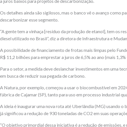
a juros baixos para projetos de descarbonização.
Os detalhes ainda são sigilosos, mas o banco vê o avanço como pa
descarbonizar esse segmento.
“A gente tem a vinhaça [resíduo da produção de etanol], tem os r
diesel utilizado no Brasil”, diz a diretora de Infraestrutura e Mud
A possibilidade de financiamento de frotas mais limpas pelo Fund
R$ 11,2 bilhões para emprestar a juros de 6,5% ao ano (mais 1,3
Para o setor, a medida deve deslanchar investimentos em uma tec
em busca de reduzir sua pegada de carbono.
A Natura, por exemplo, começou a usar o biocombustível em 2024 p
fábrica de Cajamar (SP), tanto para uso em processo industrial qu
A ideia é inaugurar uma nova rota até Uberlândia (MG) usando o 
já significou a redução de 930 toneladas de CO2 em suas operaçõe
“O objetivo primordial dessa iniciativa é a redução de emissões, e