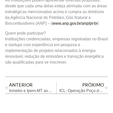
As instituições podem apresentar diversas propostas,
desde que cada uma delas esteja alinhada com as áreas
estratégicas mencionadas acima e cumpra as diretrizes
da Agência Nacional do Petróleo, Gás Natural e
Biocombustíveis (ANP) – (
www.anp.gov.br/anp/pt-br
)
Quem pode participar
?
Instituições credenciadas, empresas registradas no Brasil
e startups com experiência em pesquisa e
implementação de projetos relacionados à energia
renovável, redução de emissões e transição energética
são qualificadas para se inscrever.
Prev
Next
ANTERIOR
PRÓXIMO
Inmetro e Ipem-MT avançam no alinhamento técnico para enfrentar fraudes eletrônicas em bombas de combustíveis
ICL: Operação Poço de Lobato confirma necessidade imediata de aprovar o PLP do Devedor Contumaz