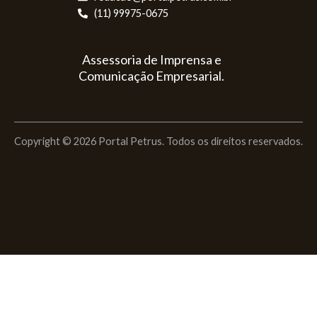
(11) 99975-0675
Assessoria de Imprensa e
Comunicação Empresarial.
Copyright © 2026 Portal Petrus. Todos os direitos reservados.
I
F
Y
L
S
n
a
o
i
p