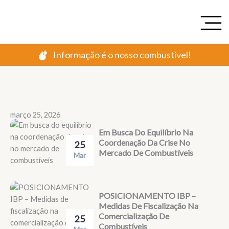
Ir
para
o
conteúdo
Informação é o nosso combustível!
março 25, 2026
Em Busca Do Equilíbrio Na
Coordenação Da Crise No
25
Mercado De Combustíveis
Mar
POSICIONAMENTO IBP –
Medidas De Fiscalização Na
Comercialização De
25
Combustíveis