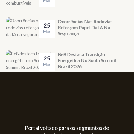
Mar
Ocorrências Nas Rodovias
25
Reforçam Papel Da IA Na
Mar
Segurança
Be8 Destaca Transição
25
Energética No South Summit
Mar
Brazil 2026
Portal voltado para os segmentos de