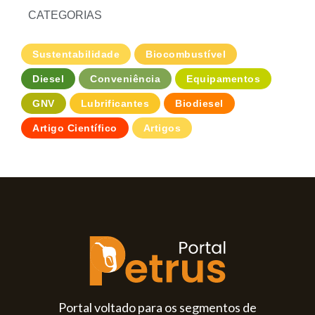
CATEGORIAS
Sustentabilidade
Biocombustível
Diesel
Conveniência
Equipamentos
GNV
Lubrificantes
Biodiesel
Artigo Científico
Artigos
Portal voltado para os segmentos de