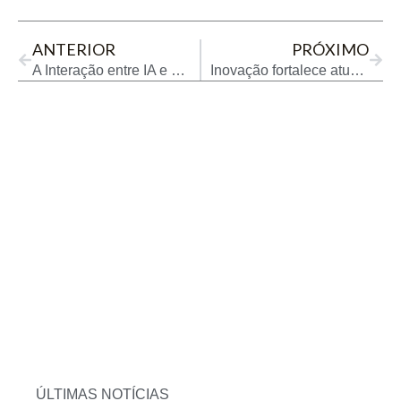
Prev
Next
ANTERIOR
PRÓXIMO
A Interação entre IA e Simulação no Design Automotivo
Inovação fortalece atuação da BASF no setor de biodiesel
ÚLTIMAS NOTÍCIAS