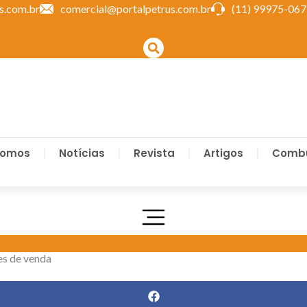
s.com.br
comercial@portalpetrus.com.br
(11) 99975-06
Somos
Notícias
Revista
Artigos
Combu
es de venda