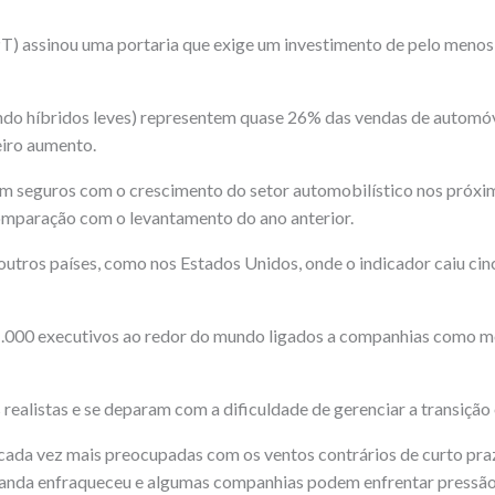
(PT) assinou uma portaria que exige um investimento de pelo meno
luindo híbridos leves) representem quase 26% das vendas de autom
eiro aumento.
am seguros com o crescimento do setor automobilístico nos próxi
comparação com o levantamento do ano anterior.
utros países, como nos Estados Unidos, onde o indicador caiu cinc
.000 executivos ao redor do mundo ligados a companhias como mon
 realistas e se deparam com a dificuldade de gerenciar a transição
 cada vez mais preocupadas com os ventos contrários de curto pr
anda enfraqueceu e algumas companhias podem enfrentar pressão e