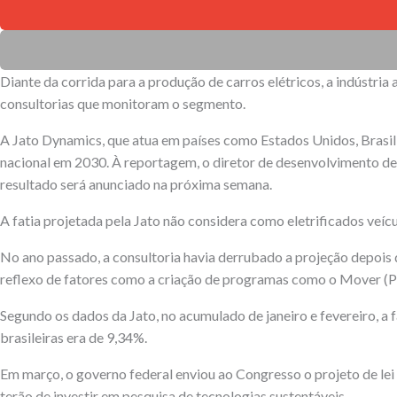
Diante da corrida para a produção de carros elétricos, a indústr
consultorias que monitoram o segmento.
A Jato Dynamics, que atua em países como Estados Unidos, Brasil 
nacional em 2030. À reportagem, o diretor de desenvolvimento de
resultado será anunciado na próxima semana.
A fatia projetada pela Jato não considera como eletrificados veícu
No ano passado, a consultoria havia derrubado a projeção depois 
reflexo de fatores como a criação de programas como o Mover (Pr
Segundo os dados da Jato, no acumulado de janeiro e fevereiro, a f
brasileiras era de 9,34%.
Em março, o governo federal enviou ao Congresso o projeto de lei 
terão de investir em pesquisa de tecnologias sustentáveis.