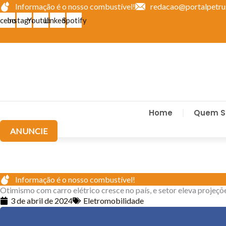
Ir
Informação é o nosso combustível!
redacao@portalpetru
para
cebook
Instagram
Youtube
Linkedin
Spotify
o
conteúdo
Home
Quem 
ANUNCIE
Informação é o nosso combustível!
Otimismo com carro elétrico cresce no país, e setor eleva projeçõ
3 de abril de 2024
Eletromobilidade