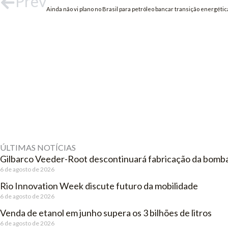
Prev
Ainda não vi plano no Brasil para petróleo bancar transição energética
ÚLTIMAS NOTÍCIAS
Gilbarco Veeder-Root descontinuará fabricação da bomba
6 de agosto de 2026
Rio Innovation Week discute futuro da mobilidade
6 de agosto de 2026
Venda de etanol em junho supera os 3 bilhões de litros
6 de agosto de 2026