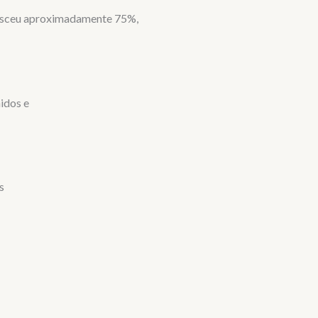
resceu aproximadamente 75%,
idos e
os