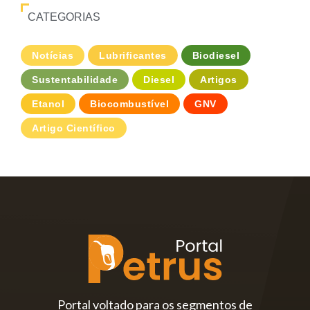
CATEGORIAS
Notícias
Lubrificantes
Biodiesel
Sustentabilidade
Diesel
Artigos
Etanol
Biocombustível
GNV
Artigo Científico
Portal voltado para os segmentos de