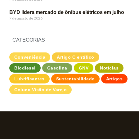
BYD lidera mercado de ônibus elétricos em julho
7 de agosto de 2026
CATEGORIAS
Conveniência
Artigo Científico
Biodiesel
Gasolina
GNV
Notícias
Lubrificantes
Sustentabilidade
Artigos
Coluna Visão de Varejo