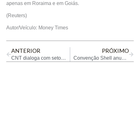
apenas em Roraima e em Goiás.
(Reuters)
Autor/Veículo: Money Times
Prev
Next
ANTERIOR
PRÓXIMO
CNT dialoga com setor de alimentos sobre os impactos da produção de biodiesel
Convenção Shell anuncia novidades da marca para mais de 500 revendedores na Bahia