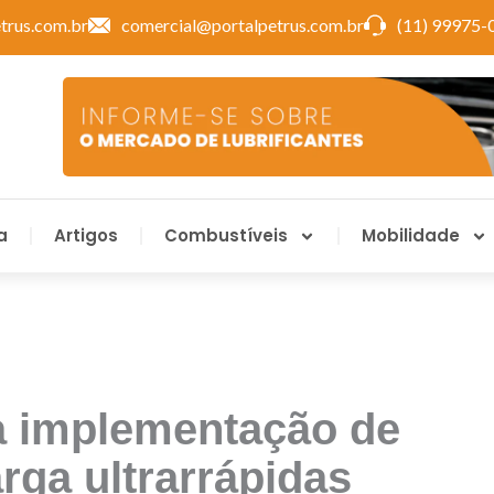
trus.com.br
comercial@portalpetrus.com.br
(11) 99975-
a
Artigos
Combustíveis
Mobilidade
ia implementação de
rga ultrarrápidas