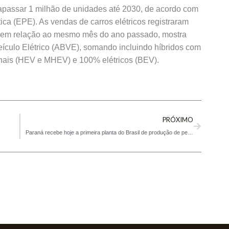
ltrapassar 1 milhão de unidades até 2030, de acordo com
ca (EPE). As vendas de carros elétricos registraram
o em relação ao mesmo mês do ano passado, mostra
eículo Elétrico (ABVE), somando incluindo híbridos com
onais (HEV e MHEV) e 100% elétricos (BEV).
Next
PRÓXIMO
Paraná recebe hoje a primeira planta do Brasil de produção de petróleo sintético a partir de biogás