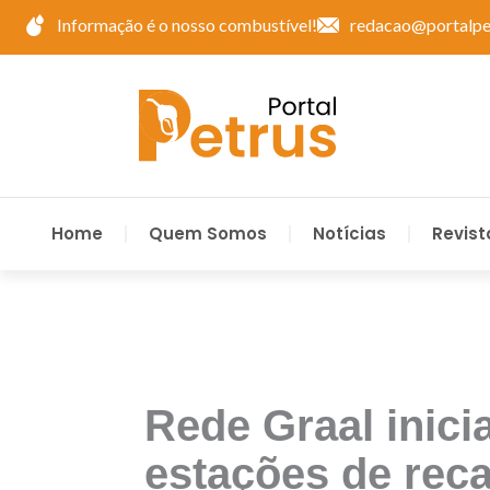
Ir
Informação é o nosso combustível!
redacao@portalpe
para
o
conteúdo
Home
Quem Somos
Notícias
Revist
Rede Graal inic
estações de reca