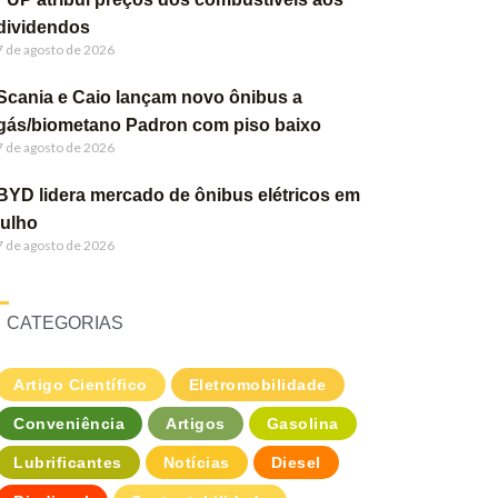
dividendos
7 de agosto de 2026
Scania e Caio lançam novo ônibus a
gás/biometano Padron com piso baixo
7 de agosto de 2026
BYD lidera mercado de ônibus elétricos em
julho
7 de agosto de 2026
CATEGORIAS
Artigo Científico
Eletromobilidade
Conveniência
Artigos
Gasolina
Lubrificantes
Notícias
Diesel