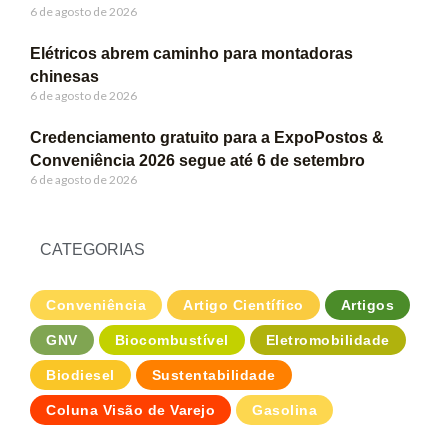
6 de agosto de 2026
Elétricos abrem caminho para montadoras
chinesas
6 de agosto de 2026
Credenciamento gratuito para a ExpoPostos &
Conveniência 2026 segue até 6 de setembro
6 de agosto de 2026
CATEGORIAS
Conveniência
Artigo Científico
Artigos
GNV
Biocombustível
Eletromobilidade
Biodiesel
Sustentabilidade
Coluna Visão de Varejo
Gasolina