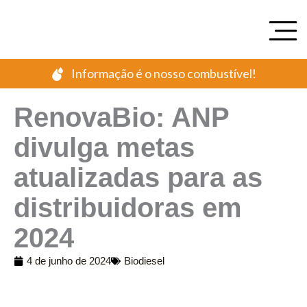
Ir
para
o
conteúdo
Informação é o nosso combustível!
RenovaBio: ANP
divulga metas
atualizadas para as
distribuidoras em
2024
4 de junho de 2024
Biodiesel