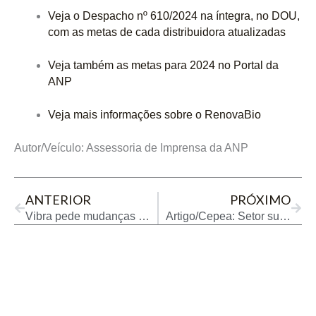
Veja o Despacho nº 610/2024 na íntegra, no DOU,
com as metas de cada distribuidora atualizadas
Veja também as metas para 2024 no Portal da
ANP
Veja mais informações sobre o RenovaBio
Autor/Veículo: Assessoria de Imprensa da ANP
Prev
Next
ANTERIOR
PRÓXIMO
Vibra pede mudanças no Renovabio e quer transferir as metas aos produtores e importadores
Artigo/Cepea: Setor sucroenergético busca elevar demanda por etanol biocombustível