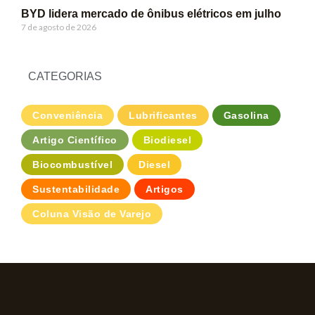
BYD lidera mercado de ônibus elétricos em julho
7 de agosto de 2026
CATEGORIAS
Conveniência
Lubrificantes
Gasolina
Artigo Científico
Biodiesel
Biocombustível
Diesel
Sustentabilidade
Artigos
Coluna Visão de Varejo