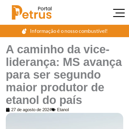
Ir
para
o
conteúdo
Informação é o nosso combustível!
A caminho da vice-
liderança: MS avança
para ser segundo
maior produtor de
etanol do país
27 de agosto de 2024
Etanol