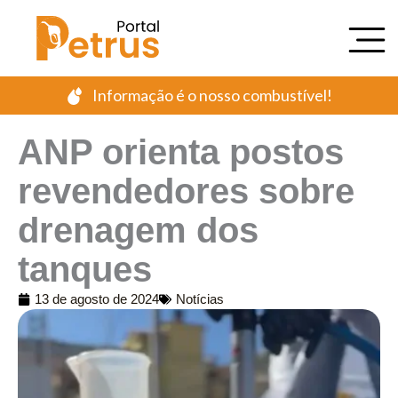
Ir
para
o
conteúdo
Informação é o nosso combustível!
ANP orienta postos
revendedores sobre
drenagem dos
tanques
13 de agosto de 2024
Notícias