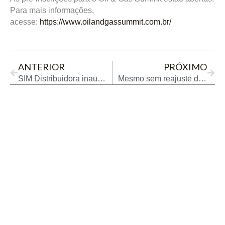
Para mais informações,
acesse:
https://www.oilandgassummit.com.br/
Prev
Next
ANTERIOR
PRÓXIMO
SIM Distribuidora inaugura primeiros postos de combustíveis com a bandeira PETRONAS no Brasil
Mesmo sem reajuste da Petrobras, diesel sobe e fecha julho acima de R$ 6