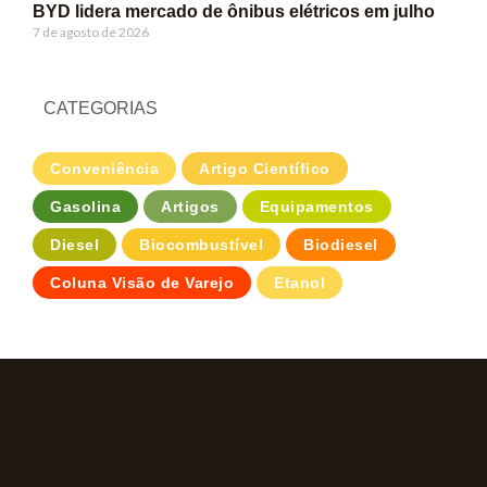
BYD lidera mercado de ônibus elétricos em julho
7 de agosto de 2026
CATEGORIAS
Conveniência
Artigo Científico
Gasolina
Artigos
Equipamentos
Diesel
Biocombustível
Biodiesel
Coluna Visão de Varejo
Etanol