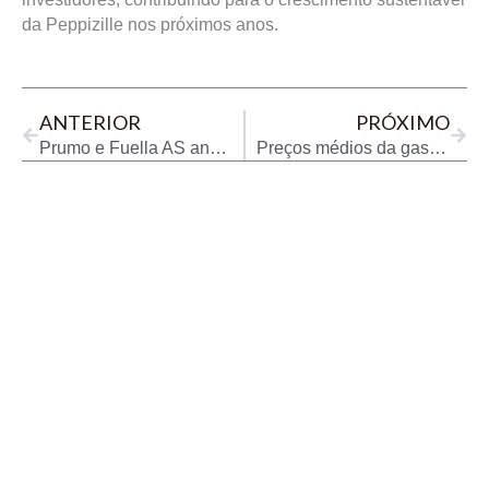
da Peppizille nos próximos anos.
Prev
Next
ANTERIOR
PRÓXIMO
Prumo e Fuella AS anunciam primeiro contrato de reserva de área para hub de hidrogênio no Porto do Açu
Preços médios da gasolina e do etanol registrados na BR-101 estão maiores que a média nacional