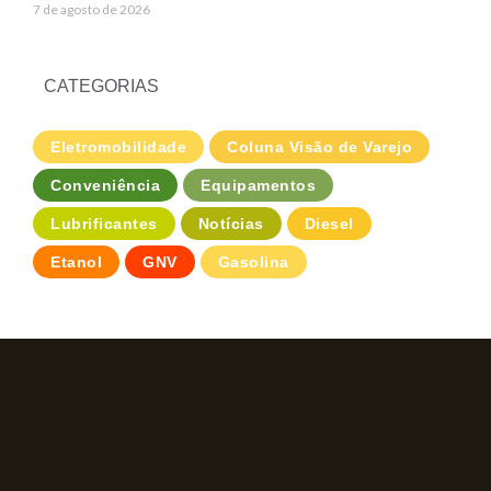
7 de agosto de 2026
CATEGORIAS
Eletromobilidade
Coluna Visão de Varejo
Conveniência
Equipamentos
Lubrificantes
Notícias
Diesel
Etanol
GNV
Gasolina