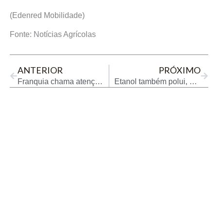
(Edenred Mobilidade)
Fonte: Notícias Agrícolas
Prev
Next
ANTERIOR
PRÓXIMO
Franquia chama atenção com sorvetes diferentes e visual lúdico
Etanol também polui, e empresas buscam alternativas para reduzir emissões