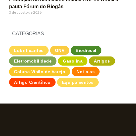
pauta Fórum do Biogás
5 de agosto de 2026
CATEGORIAS
Lubrificantes
GNV
Biodiesel
Eletromobilidade
Gasolina
Artigos
Coluna Visão de Varejo
Notícias
Artigo Científico
Equipamentos