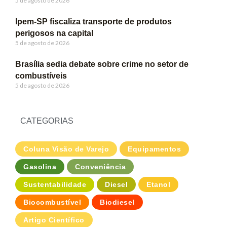
5 de agosto de 2026
Ipem-SP fiscaliza transporte de produtos
perigosos na capital
5 de agosto de 2026
Brasília sedia debate sobre crime no setor de
combustíveis
5 de agosto de 2026
CATEGORIAS
Coluna Visão de Varejo
Equipamentos
Gasolina
Conveniência
Sustentabilidade
Diesel
Etanol
Biocombustível
Biodiesel
Artigo Científico