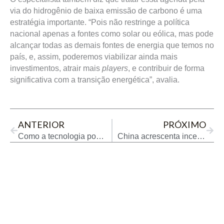
via do hidrogênio de baixa emissão de carbono é uma
estratégia importante. “Pois não restringe a política
nacional apenas a fontes como solar ou eólica, mas pode
alcançar todas as demais fontes de energia que temos no
país, e, assim, poderemos viabilizar ainda mais
investimentos, atrair mais
players
, e contribuir de forma
significativa com a transição energética”, avalia.
Prev
Next
ANTERIOR
PRÓXIMO
Como a tecnologia pode impulsionar o faturamento de postos de combustíveis
China acrescenta incerteza ao consumo de petróleo em 2024; confira análise da Hedgepoint