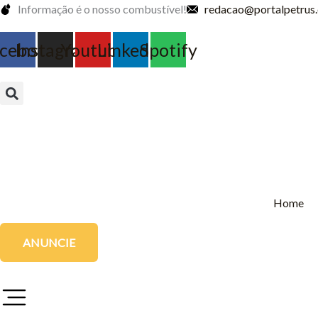
Ir
Informação é o nosso combustível!
redacao@portalpetrus
para
o
cebook
Instagram
Youtube
Linkedin
Spotify
conteúdo
Home
ANUNCIE