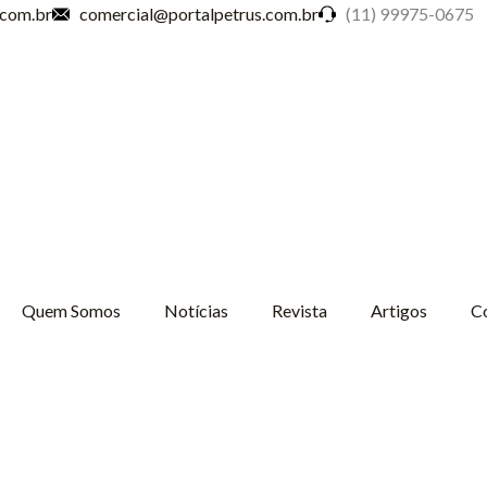
.com.br
comercial@portalpetrus.com.br
(11) 99975-0675
Quem Somos
Notícias
Revista
Artigos
C