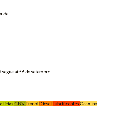
aude
 segue até 6 de setembro
otícias
GNV
Etanol
Diesel
Lubrificantes
Gasolina
.