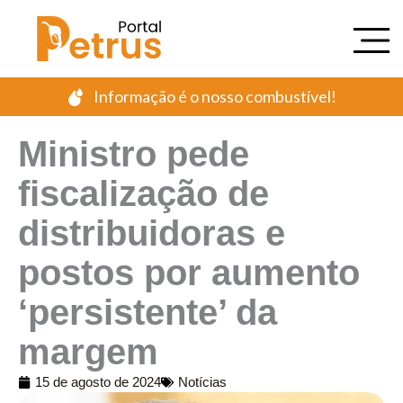
Ir
para
o
conteúdo
Informação é o nosso combustível!
Ministro pede
fiscalização de
distribuidoras e
postos por aumento
‘persistente’ da
margem
15 de agosto de 2024
Notícias