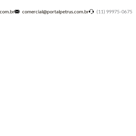
.com.br
comercial@portalpetrus.com.br
(11) 99975-0675