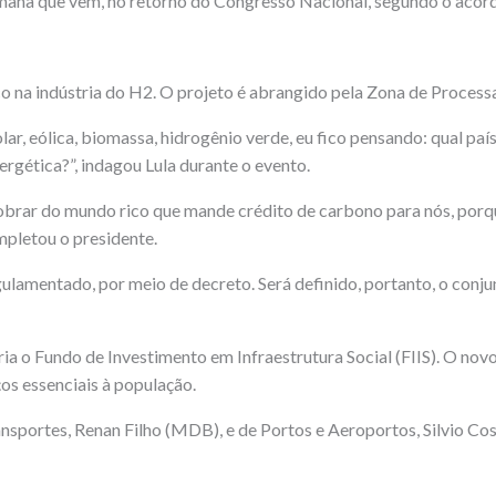
emana que vem, no retorno do Congresso Nacional, segundo o acord
o na indústria do H2. O projeto é abrangido pela Zona de Proces
olar, eólica, biomassa, hidrogênio verde, eu fico pensando: qual p
rgética?”, indagou Lula durante o evento.
brar do mundo rico que mande crédito de carbono para nós, porque
mpletou o presidente.
ulamentado, por meio de decreto. Será definido, portanto, o conjun
a o Fundo de Investimento em Infraestrutura Social (FIIS). O novo
os essenciais à população.
ansportes, Renan Filho (MDB), e de Portos e Aeroportos, Silvio Co