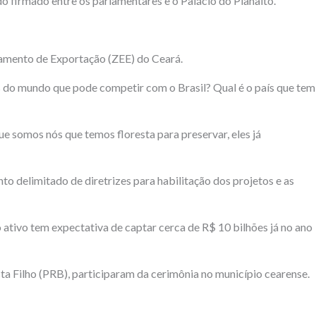
o firmado entre os parlamentares e o Palácio do Planalto.
samento de Exportação (ZEE) do Ceará.
aís do mundo que pode competir com o Brasil? Qual é o país que tem
 somos nós que temos floresta para preservar, eles já
to delimitado de diretrizes para habilitação dos projetos e as
 ativo tem expectativa de captar cerca de R$ 10 bilhões já no ano
sta Filho (PRB), participaram da cerimônia no município cearense.