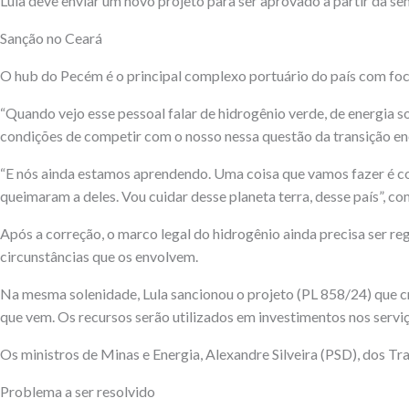
Lula deve enviar um novo projeto para ser aprovado a partir da s
Sanção no Ceará
O hub do Pecém é o principal complexo portuário do país com foc
“Quando vejo esse pessoal falar de hidrogênio verde, de energia s
condições de competir com o nosso nessa questão da transição ene
“E nós ainda estamos aprendendo. Uma coisa que vamos fazer é co
queimaram a deles. Vou cuidar desse planeta terra, desse país”, co
Após a correção, o marco legal do hidrogênio ainda precisa ser reg
circunstâncias que os envolvem.
Na mesma solenidade, Lula sancionou o projeto (PL 858/24) que cri
que vem. Os recursos serão utilizados em investimentos nos serviç
Os ministros de Minas e Energia, Alexandre Silveira (PSD), dos Tr
Problema a ser resolvido