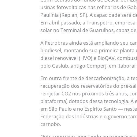
usinas fotovoltaicas nas refinarias de Gab
Paulínia (Replan, SP). A capacidade será 
Em abril passado, a Transpetro, empresa
solar no Terminal de Guarulhos, capaz de
A Petrobras ainda está ampliando seu car
biodiesel, montando sua primeira planta 
diesel renovável (HVO) e BioQAV, combus
polo Gaslub, antigo Comperj, em Itaboraí (
Em outra frente de descarbonização, a t
recuperação dos reservatórios do pré-sal
reinjetar CO2 nos próximos três anos, co
plataforma) dotados dessa tecnologia. A
em São Paulo e no Espírito Santo — neste
Federação das Indústrias e o governo tam
carnobo.
Outra que vem apostando em renováveis é