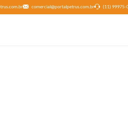
trus.com.br
comercial@portalpetrus.com.br
(11) 99975-