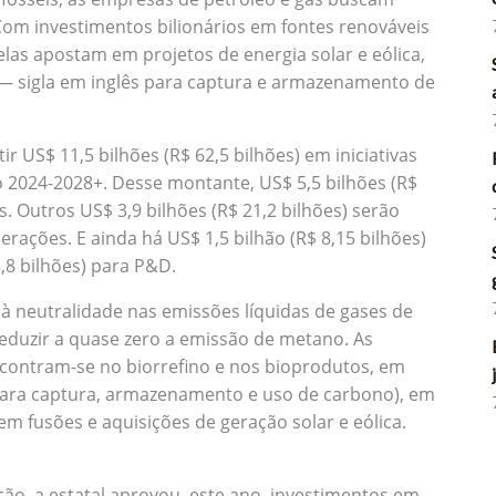
 Com investimentos bilionários em fontes renováveis
las apostam em projetos de energia solar e eólica,
— sigla em inglês para captura e armazenamento de
r US$ 11,5 bilhões (R$ 62,5 bilhões) em iniciativas
 2024-2028+. Desse montante, US$ 5,5 bilhões (R$
s. Outros US$ 3,9 bilhões (R$ 21,2 bilhões) serão
ações. E ainda há US$ 1,5 bilhão (R$ 8,15 bilhões)
,8 bilhões) para P&D.
à neutralidade nas emissões líquidas de gases de
 reduzir a quase zero a emissão de metano. As
encontram-se no biorrefino e nos bioprodutos, em
 para captura, armazenamento e uso de carbono), em
m fusões e aquisições de geração solar e eólica.
o, a estatal aprovou, este ano, investimentos em