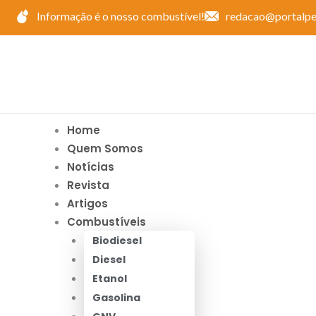
Ir
Informação é o nosso combustível!
redacao@portalpe
para
o
conteúdo
Home
Quem Somos
Notícias
Revista
Artigos
Combustíveis
Biodiesel
Diesel
Etanol
Gasolina