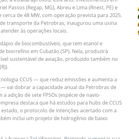
riel Passos (Regap, MG), Abreu e Lima (Rnest, PE) e
de cerca de 48 MW, com operação prevista para 2025.
 de transporte da Petrobras, inaugurou uma usina
 atender às operações locais.
dápio de biocombustíveis, que tem etanol e
de biorrefino em Cubatão (SP). Nela, produzirá
tível sustentável de aviação, produzido também no
RJ).
ecnologia CCUS — que reduz emissões e aumenta a
 — vai dobrar a capacidade anual da Petrobras de
m a adição de sete FPSOs (espécie de navio-
 empresa destaca que há estudos para hubs de CCUS
 estado, o protocolo de intenções acertado com a
bém inclui um projeto de hidrogênio de baixo
 a francesa TotalEnergies. Pretende aumentar sua