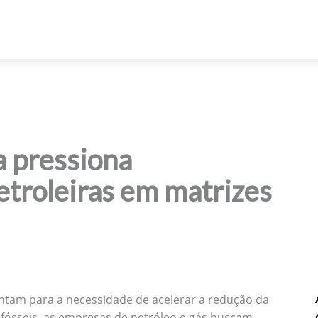
a pressiona
etroleiras em matrizes
ntam para a necessidade de acelerar a redução da
ósseis, as empresas de petróleo e gás buscam