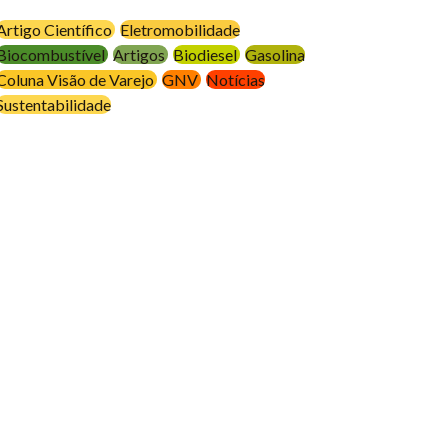
Artigo Científico
Eletromobilidade
Biocombustível
Artigos
Biodiesel
Gasolina
Coluna Visão de Varejo
GNV
Notícias
Sustentabilidade