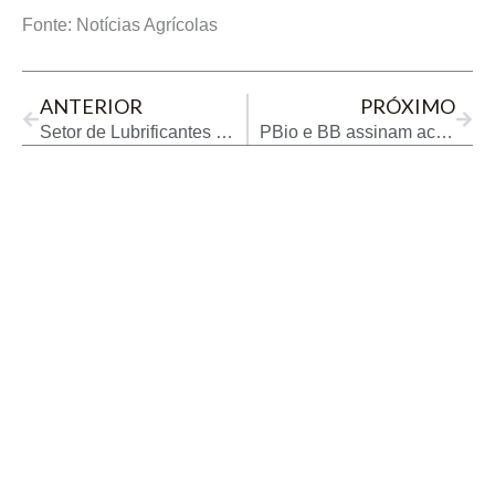
Fonte: Notícias Agrícolas
Prev
Next
ANTERIOR
PRÓXIMO
Setor de Lubrificantes investe em tecnologia para acompanhar evolução dos motores
PBio e BB assinam acordo para fortalecer produção de biocombustíveis