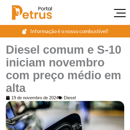
Ir
para
o
conteúdo
Informação é o nosso combustível!
Diesel comum e S-10
iniciam novembro
com preço médio em
alta
19 de novembro de 2024
Diesel