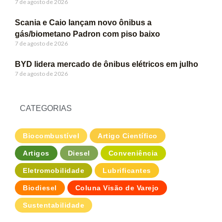
7 de agosto de 2026
Scania e Caio lançam novo ônibus a
gás/biometano Padron com piso baixo
7 de agosto de 2026
BYD lidera mercado de ônibus elétricos em julho
7 de agosto de 2026
CATEGORIAS
Biocombustível
Artigo Científico
Artigos
Diesel
Conveniência
Eletromobilidade
Lubrificantes
Biodiesel
Coluna Visão de Varejo
Sustentabilidade