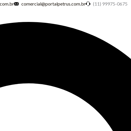
.com.br
comercial@portalpetrus.com.br
(11) 99975-0675