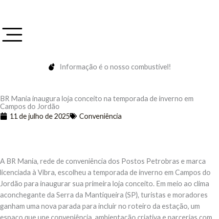
Ir
para
o
conteúdo
Informação é o nosso combustível!
BR Mania inaugura loja conceito na temporada de inverno em
Campos do Jordão
11 de julho de 2025
Conveniência
A BR Mania, rede de conveniência dos Postos Petrobras e marca
licenciada à Vibra, escolheu a temporada de inverno em Campos do
Jordão para inaugurar sua primeira loja conceito. Em meio ao clima
aconchegante da Serra da Mantiqueira (SP), turistas e moradores
ganham uma nova parada para incluir no roteiro da estação, um
espaço que une conveniência, ambientação criativa e parcerias com