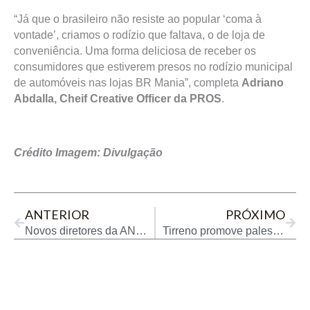
“Já que o brasileiro não resiste ao popular ‘coma à
vontade’, criamos o rodízio que faltava, o de loja de
conveniência. Uma forma deliciosa de receber os
consumidores que estiverem presos no rodízio municipal
de automóveis nas lojas BR Mania”, completa
Adriano
Abdalla, Cheif Creative Officer da PROS
.
Crédito Imagem: Divulgação
Prev
Next
ANTERIOR
PRÓXIMO
Novos diretores da ANP devem reforçar agenda de combate às irregularidades no setor de combustíveis, destaca ICL
Tirreno promove palestra gratuita sobre “Produtividade Máxima com Lubrificação Industrial Eficaz”