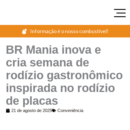
Ir
para
o
conteúdo
Informação é o nosso combustível!
BR Mania inova e
cria semana de
rodízio gastronômico
inspirada no rodízio
de placas
21 de agosto de 2025
Conveniência