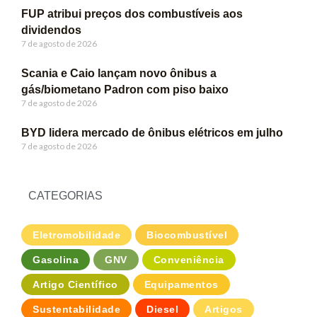
FUP atribui preços dos combustíveis aos
dividendos
7 de agosto de 2026
Scania e Caio lançam novo ônibus a
gás/biometano Padron com piso baixo
7 de agosto de 2026
BYD lidera mercado de ônibus elétricos em julho
7 de agosto de 2026
CATEGORIAS
Eletromobilidade
Biocombustível
Gasolina
GNV
Conveniência
Artigo Científico
Equipamentos
Sustentabilidade
Diesel
Artigos