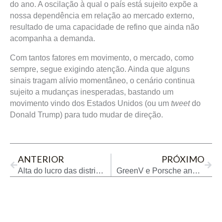
do ano. A oscilação à qual o país está sujeito expõe a
nossa dependência em relação ao mercado externo,
resultado de uma capacidade de refino que ainda não
acompanha a demanda.
Com tantos fatores em movimento, o mercado, como
sempre, segue exigindo atenção. Ainda que alguns
sinais tragam alívio momentâneo, o cenário continua
sujeito a mudanças inesperadas, bastando um
movimento vindo dos Estados Unidos (ou um
tweet
do
Donald Trump) para tudo mudar de direção.
Prev
Next
ANTERIOR
PRÓXIMO
Alta do lucro das distribuidoras impede redução no preço da gasolina
GreenV e Porsche anunciam investimento de R$ 70 milhões em rede de carregadores ultrarrápidos