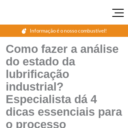
Ir
para
o
conteúdo
Informação é o nosso combustível!
Como fazer a análise
do estado da
lubrificação
industrial?
Especialista dá 4
dicas essenciais para
o processo