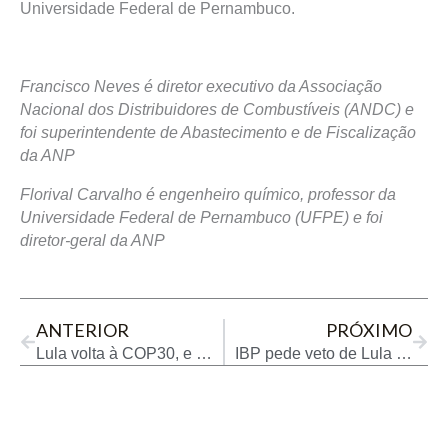
Universidade Federal de Pernambuco.
Francisco Neves é diretor executivo da Associação
Nacional dos Distribuidores de Combustíveis (ANDC) e
foi superintendente de Abastecimento e de Fiscalização
da ANP
Florival Carvalho é engenheiro químico, professor da
Universidade Federal de Pernambuco (UFPE) e foi
diretor-geral da ANP
Prev
Next
ANTERIOR
PRÓXIMO
Lula volta à COP30, e mapa para eliminação de combustíveis fósseis ganha fôlego
IBP pede veto de Lula a dispositivo do PLV 10/2025 que define limites de reinjeção de gás e ameaça novos investimentos