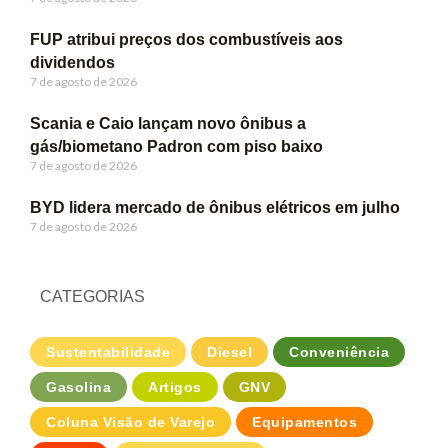
FUP atribui preços dos combustíveis aos
dividendos
7 de agosto de 2026
Scania e Caio lançam novo ônibus a
gás/biometano Padron com piso baixo
7 de agosto de 2026
BYD lidera mercado de ônibus elétricos em julho
7 de agosto de 2026
CATEGORIAS
Sustentabilidade
Diesel
Conveniência
Gasolina
Artigos
GNV
Coluna Visão de Varejo
Equipamentos