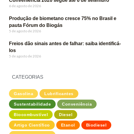
Conveniência 2026 segue até 6 de setembro
6 de agosto de 2026
Produção de biometano cresce 75% no Brasil e
pauta Fórum do Biogás
5 de agosto de 2026
Freios dão sinais antes de falhar: saiba identificá-
los
5 de agosto de 2026
CATEGORIAS
Gasolina
Lubrificantes
Sustentabilidade
Conveniência
Biocombustível
Diesel
Artigo Científico
Etanol
Biodiesel