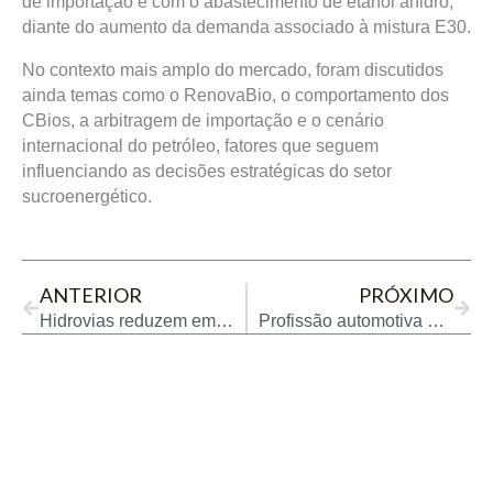
de importação e com o abastecimento de etanol anidro,
diante do aumento da demanda associado à mistura E30.
No contexto mais amplo do mercado, foram discutidos
ainda temas como o RenovaBio, o comportamento dos
CBios, a arbitragem de importação e o cenário
internacional do petróleo, fatores que seguem
influenciando as decisões estratégicas do setor
sucroenergético.
Prev
Next
ANTERIOR
PRÓXIMO
Hidrovias reduzem emissões e se consolidam como modelo de logística sustentável
Profissão automotiva enfrenta pressão entre frota envelhecida e veículos mais tecnológicos