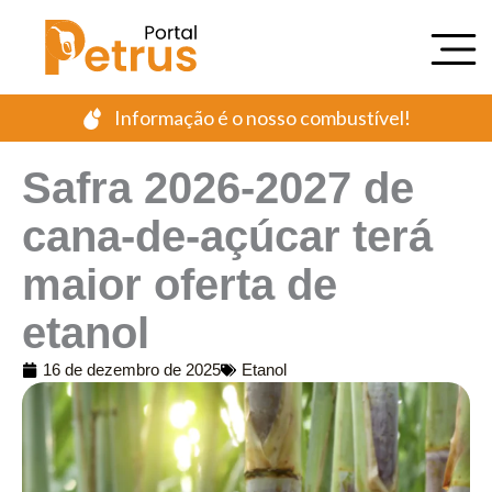
Ir
para
o
conteúdo
Informação é o nosso combustível!
Safra 2026-2027 de
cana-de-açúcar terá
maior oferta de
etanol
16 de dezembro de 2025
Etanol