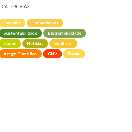
CATEGORIAS
Gasolina
Conveniência
Sustentabilidade
Eletromobilidade
Etanol
Notícias
Biodiesel
Artigo Científico
GNV
Diesel