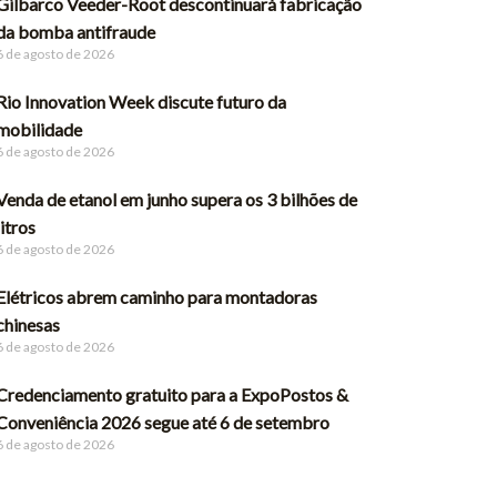
Gilbarco Veeder-Root descontinuará fabricação
da bomba antifraude
6 de agosto de 2026
Rio Innovation Week discute futuro da
mobilidade
6 de agosto de 2026
Venda de etanol em junho supera os 3 bilhões de
litros
6 de agosto de 2026
Elétricos abrem caminho para montadoras
chinesas
6 de agosto de 2026
Credenciamento gratuito para a ExpoPostos &
Conveniência 2026 segue até 6 de setembro
6 de agosto de 2026