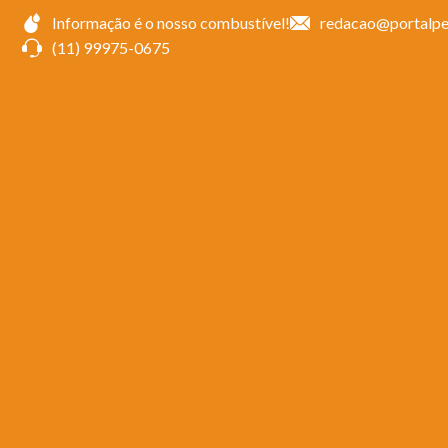
Ir
Informação é o nosso combustível!
redacao@portalpe
para
(11) 99975-0675
o
conteúdo