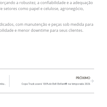
forçando a robustez, a confiabilidade e a adequação
 de setores como papel e celulose, agronegócio,
edicados, com manutenção e peças sob medida para
bilidade e menor downtime para seus clientes.
Next
PRÓXIMO
Fórum técnico debate nova regulamentação no mercado de combustíveis
Copa Truck usará 100% de Be8 BeVant® na temporada 2026