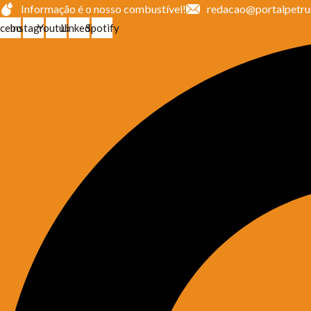
Ir
Informação é o nosso combustível!
redacao@portalpetru
para
cebook
Instagram
Youtube
Linkedin
Spotify
o
conteúdo