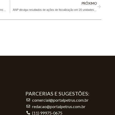
PRÓXIMO
15ª edição do Rodeio de Caminhões reforça segurança no transporte rodoviário
ANP divulga resultados de ações de fiscalização em 20 unidades da Federação
PARCERIAS E SUGESTÕES:
comercial@portalpetrus.com.br
redacao@portalpetrus.com.br
(11) 99975-0675