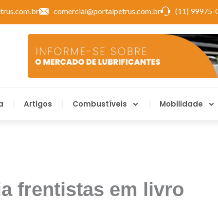
trus.com.br
comercial@portalpetrus.com.br
(11) 99975-
a
Artigos
Combustíveis
Mobilidade
 frentistas em livro