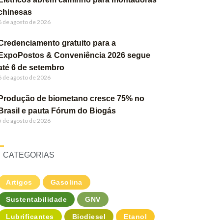
chinesas
6 de agosto de 2026
Credenciamento gratuito para a
ExpoPostos & Conveniência 2026 segue
até 6 de setembro
6 de agosto de 2026
Produção de biometano cresce 75% no
Brasil e pauta Fórum do Biogás
5 de agosto de 2026
CATEGORIAS
Artigos
Gasolina
Sustentabilidade
GNV
Lubrificantes
Biodiesel
Etanol