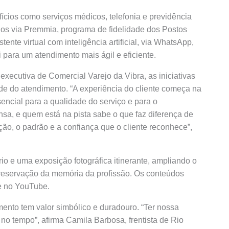
ícios como serviços médicos, telefonia e previdência
dos via Premmia, programa de fidelidade dos Postos
tente virtual com inteligência artificial, via WhatsApp,
i para um atendimento mais ágil e eficiente.
xecutiva de Comercial Varejo da Vibra, as iniciativas
ade do atendimento. “A experiência do cliente começa na
ssencial para a qualidade do serviço e para o
ensa, e quem está na pista sabe o que faz diferença de
ção, o padrão e a confiança que o cliente reconhece”,
rio e uma exposição fotográfica itinerante, ampliando o
 preservação da memória da profissão. Os conteúdos
te no YouTube.
imento tem valor simbólico e duradouro. “Ter nossa
no tempo”, afirma Camila Barbosa, frentista de Rio