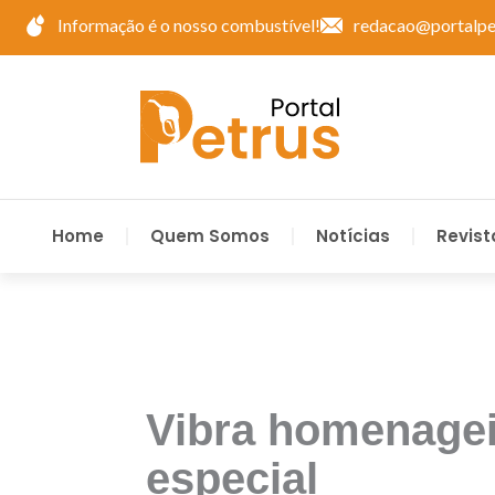
Ir
Informação é o nosso combustível!
redacao@portalpe
para
o
conteúdo
Home
Quem Somos
Notícias
Revist
Vibra homenageia
especial