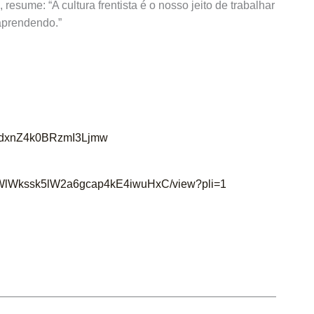
 resume: “A cultura frentista é o nosso jeito de trabalhar
 aprendendo.”
yZdxnZ4k0BRzmI3Ljmw
vdTnWlWkssk5lW2a6gcap4kE4iwuHxC/view?pli=1
Next