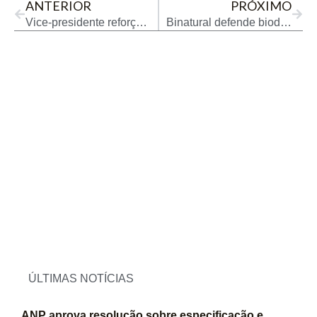
ANTERIOR
PRÓXIMO
Vice-presidente reforça importância do transporte e empregos
Binatural defende biodiesel na descarbonização em SP
ÚLTIMAS NOTÍCIAS
ANP aprova resolução sobre especificação e