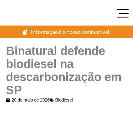
Ir
para
o
conteúdo
Informação é o nosso combustível!
Binatural defende
biodiesel na
descarbonização em
SP
20 de maio de 2026
Biodiesel